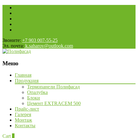
Звоните:
+7 903 007-55-25
Эл. почта:
k.saharov@outlook.com
Меню
Наверх
Главная
Продукция
Термопанели Полифасад
Опалубка
Блоки
Цемент EXTRACEM 500
Прайс-лист
Галерея
Монтаж
Контакты
Cart
0