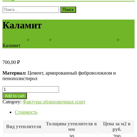
Поиск
для:
Каламит
Полифасад
>
Products
>
Фактуры облицовочных плит
>
Каламит
700,00
₽
Материал:
Цемент, армированный фиброволокном и
пенополистирол
Каламит
quantity
Add to cart
Category:
Фактуры облицовочных плит
Стоимость
Толщина утеплителя в
Цена за м2 в
Вид утеплителя
мм
руб.
30
700