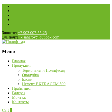
Звоните:
+7 903 007-55-25
Эл. почта:
k.saharov@outlook.com
Меню
Наверх
Главная
Продукция
Термопанели Полифасад
Опалубка
Блоки
Цемент EXTRACEM 500
Прайс-лист
Галерея
Монтаж
Контакты
Cart
0