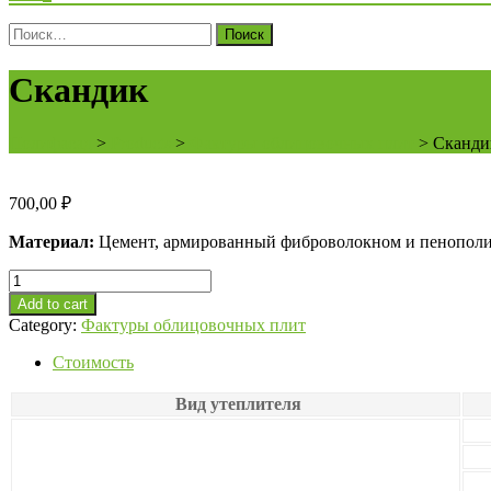
Поиск
для:
Скандик
Полифасад
>
Products
>
Фактуры облицовочных плит
>
Сканди
700,00
₽
Материал:
Цемент, армированный фиброволокном и пенопол
Скандик
quantity
Add to cart
Category:
Фактуры облицовочных плит
Стоимость
Вид утеплителя