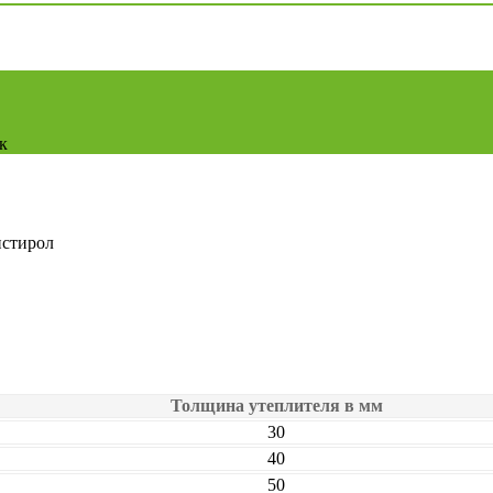
к
истирол
Толщина утеплителя в мм
30
40
50