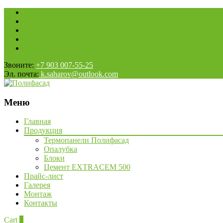
Звоните:
+7 903 007-55-25
Эл. почта:
k.saharov@outlook.com
Меню
Наверх
Главная
Продукция
Термопанели Полифасад
Опалубка
Блоки
Цемент EXTRACEM 500
Прайс-лист
Галерея
Монтаж
Контакты
Cart
0