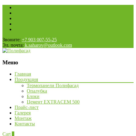
Звоните:
+7 903 007-55-25
Эл. почта:
k.saharov@outlook.com
Меню
Наверх
Главная
Продукция
Термопанели Полифасад
Опалубка
Блоки
Цемент EXTRACEM 500
Прайс-лист
Галерея
Монтаж
Контакты
Cart
0