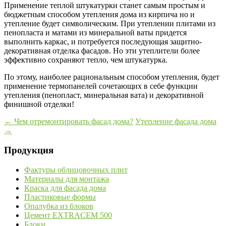
Применение теплой штукатурки станет самым простым и
бюджетным способом утепления дома из кирпича но и
утепление будет символическим. При утеплении плитами из
пенопласта и матами из минеральной ваты придется
выполнить каркас, и потребуется последующая защитно-
декоративная отделка фасадов. Но эти утеплители более
эффективно сохраняют тепло, чем штукатурка.
По этому, наиболее рациональным способом утепления, будет
применение термопанелей сочетающих в себе функции
утепления (пенопласт, минеральная вата) и декоративной
финишной отделки!
Навигация
←
Чем отремонтировать фасад дома?
Утепление фасада дома
→
по
записи
Продукция
Фактуры облицовочных плит
Материалы для монтажа
Краска для фасада дома
Пластиковые формы
Опалубка из блоков
Цемент EXTRACEM 500
Блоки