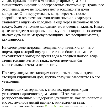
Люди, проживающие в многоквартирных домах из
силикатного кирпича и обогреваемые системой центрального
отопления, даже не подозревают, насколько эти дома
холодные. Они недоумевают, когда через час после
аварийного отключения отопления зимой в квартирах
становится ощутимо холоднее, а еще через несколько часов
воздух будет не только холодным, но и очень влажным. Никто
даже не задается вопросом, почему стены кирпичных домов
имеют чуть ли не метровую толщину. Все воспринимается,
как данность.
На самом деле метровая толщина кирпичных стен – это
норма, при которой внутреннее тепло более или менее
сохраняется в холодное время года в средней полосе. Будь
стены тоньше, жители таких домов получали бы
колоссальные счета за отопление.
Поэтому людям, мечтающим построить частный отдельно
стоящий кирпичный дом, нужно сразу же озаботиться о его
утеплении.
Утепляющих материалов, к счастью, пригодных для
утепления кирпичного дома много. И это такие
распространенные и недорогие утеплители, как пенопласт и
его экструдированный вариант, минеральная вата,
термопанели для фасадов
Полифасад
, пенополиуретан.