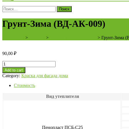
Поиск
для:
Грунт-Зима (ВД-АК-009)
Полифасад
>
Products
>
Краска для фасада дома
>
Грунт-Зима (
90,00
₽
Грунт-
Зима
Add to cart
(ВД-
Category:
Краска для фасада дома
АК-009)
quantity
Стоимость
Вид утеплителя
Пенопласт ПСБ-С25