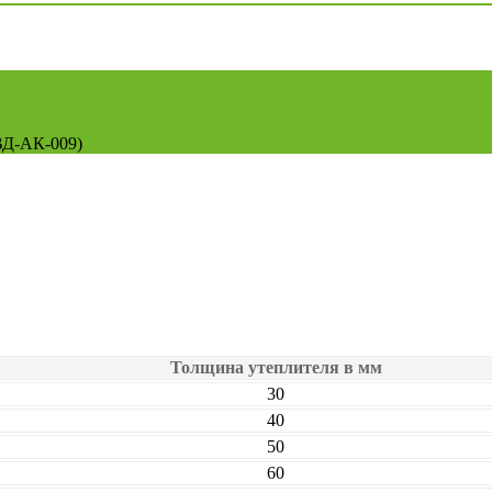
ВД-АК-009)
Толщина утеплителя в мм
30
40
50
60