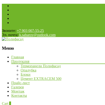
Звоните:
+7 903 007-55-25
Эл. почта:
k.saharov@outlook.com
Меню
Наверх
Главная
Продукция
Термопанели Полифасад
Опалубка
Блоки
Цемент EXTRACEM 500
Прайс-лист
Галерея
Монтаж
Контакты
Cart
0