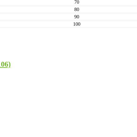
70
80
90
100
06)