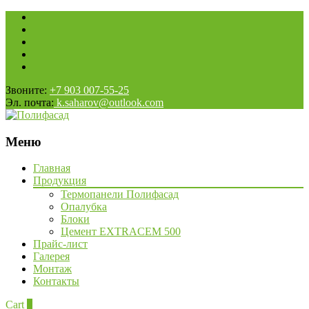
Звоните:
+7 903 007-55-25
Эл. почта:
k.saharov@outlook.com
Меню
Наверх
Главная
Продукция
Термопанели Полифасад
Опалубка
Блоки
Цемент EXTRACEM 500
Прайс-лист
Галерея
Монтаж
Контакты
Cart
0