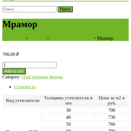
Поиск
для:
Мрамор
Полифасад
>
Products
>
Пластиковые формы
>
Мрамор
700,00
₽
Мрамор
quantity
Add to cart
Category:
Пластиковые формы
Стоимость
Толщина утеплителя в
Цена за м2 в
Вид утеплителя
мм
руб.
30
700
40
730
50
760