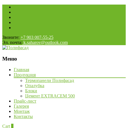
Звоните:
+7 903 007-55-25
Эл. почта:
k.saharov@outlook.com
Меню
Наверх
Главная
Продукция
Термопанели Полифасад
Опалубка
Блоки
Цемент EXTRACEM 500
Прайс-лист
Галерея
Монтаж
Контакты
Cart
0